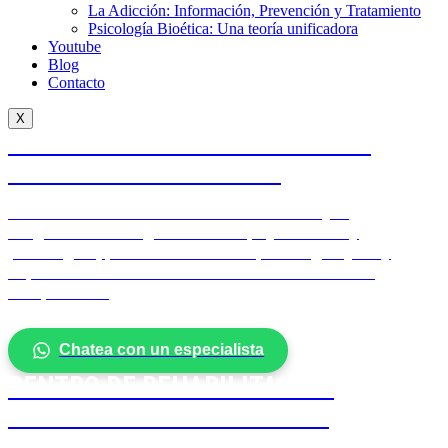
La Adicción: Información, Prevención y Tratamiento
Psicología Bioética: Una teoría unificadora
Youtube
Blog
Contacto
X
CENTRO DE REHABILITACIÓN EN
ADICCIONES EN BOGOTÁ
Líderes en el tratamiento del alcoholismo y la
drogadicción. Programas con apoyo médico y
psicológico, pioneros en el enfoque integral y muy
especializados con técnicas exclusivas. Eficacia
comprobada.
Chatea con un especialista
CENTRO DE REHABILITACIÓN
REFERENTE INTERNACIONAL
EN BOGOTÁ.